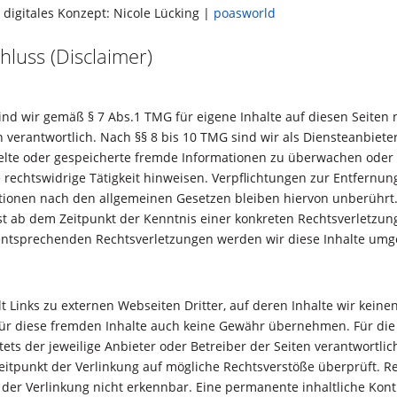
igitales Konzept: Nicole Lücking |
poasworld
luss (Disclaimer)
sind wir gemäß § 7 Abs.1 TMG für eigene Inhalte auf diesen Seiten
 verantwortlich. Nach §§ 8 bis 10 TMG sind wir als Diensteanbieter
ttelte oder gespeicherte fremde Informationen zu überwachen ode
e rechtswidrige Tätigkeit hinweisen. Verpflichtungen zur Entfernu
ionen nach den allgemeinen Gesetzen bleiben hiervon unberührt.
rst ab dem Zeitpunkt der Kenntnis einer konkreten Rechtsverletzun
ntsprechenden Rechtsverletzungen werden wir diese Inhalte umg
 Links zu externen Webseiten Dritter, auf deren Inhalte wir keine
ür diese fremden Inhalte auch keine Gewähr übernehmen. Für die 
stets der jeweilige Anbieter oder Betreiber der Seiten verantwortlic
itpunkt der Verlinkung auf mögliche Rechtsverstöße überprüft. Re
der Verlinkung nicht erkennbar. Eine permanente inhaltliche Kontr