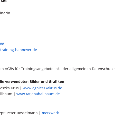
 TMG
ainerin
688
training-hannover.de
en AGBs für Trainingsangebote inkl. der allgemeinen Datenschut
die verwendeten Bilder und Grafiken
ieszka Krus |
www.agnieszkakrus.de
Hallbaum |
www.tatjanahallbaum.de
ept: Peter Bösselmann |
merzwerk