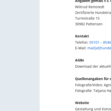
Angaben gemäß § 5
Wiltrud Remstedt
Zertifizierte Hundetr
Turmstraße 15
30982 Pattensen
Kontakt
Telefon:
05101 – 854
E-Mail:
mail[at]hunde
AGBs
Download der aktuell
Quellenangaben für 
Fotografie/Video: Agn
Fotografie: Tatjana 
Website
Gestaltung und Konz